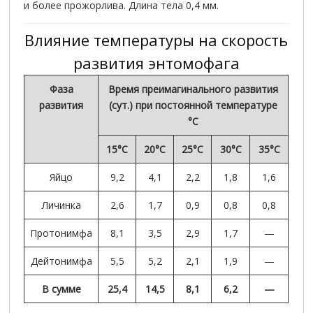
и более прожорлива. Длина тела 0,4 мм.
Влияние температуры на скорость
развития энтомофага
Фаза
Время преимагинального развития
развития
(сут.) при постоянной температуре
°С
15
°С
20
°С
25
°С
30
°С
35
°С
Яйцо
9,2
4,1
2,2
1,8
1,6
Личинка
2,6
1,7
0,9
0,8
0,8
Протонимфа
8,1
3,5
2,9
1,7
—
Дейтонимфа
5,5
5,2
2,1
1,9
—
В сумме
25,4
14,5
8,1
6,2
—