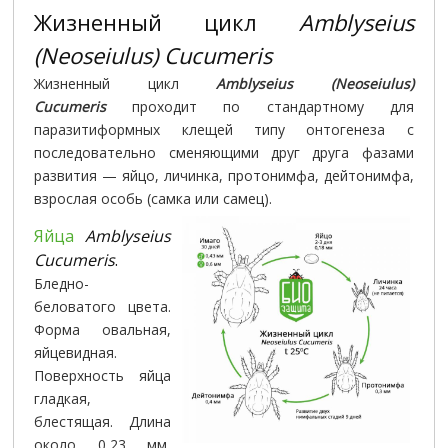
Жизненный цикл
Amblyseius
(Neoseiulus) Cucumeris
Жизненный цикл
Amblyseius (Neoseiulus)
Cucumeris
проходит по стандартному для
паразитиформных клещей типу онтогенеза с
последовательно сменяющими друг друга фазами
развития — яйцо, личинка, протонимфа, дейтонимфа,
взрослая особь (самка или самец).
Яйца
Amblyseius
Cucumeris
.
Бледно-
беловатого цвета.
Форма овальная,
яйцевидная.
Поверхность яйца
гладкая,
блестящая. Длина
около 0,23 мм,