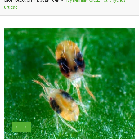
urticae
Обыкновенный паутинный клещ (Tetranychus urticae)
является растительноядным челностоногим. Является