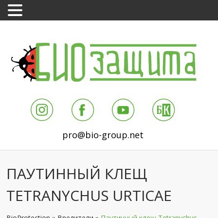
pro@bio-group.net
ПАУТИННЫЙ КЛЕЩ
TETRANYCHUS URTICAE
BioProtection
»
Вредители
»
Паутинный клещ Tetranychus