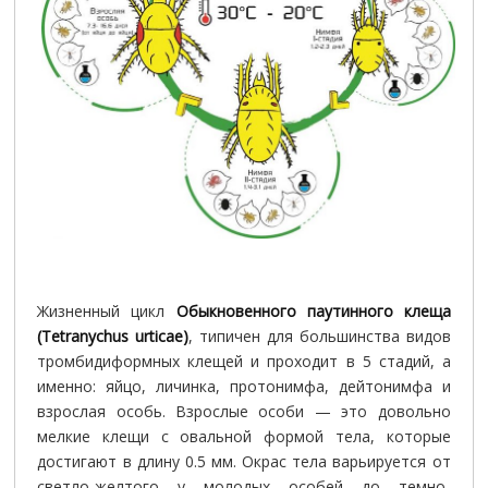
Жизненный цикл
Обыкновенного паутинного клеща
(Tetranychus urticae)
, типичен для большинства видов
тромбидиформных клещей и проходит в 5 стадий, а
именно: яйцо, личинка, протонимфа, дейтонимфа и
взрослая особь. Взрослые особи — это довольно
мелкие клещи с овальной формой тела, которые
достигают в длину 0.5 мм. Окрас тела варьируется от
светло-желтого у молодых особей до темно-
коричневого у диапазирующих самок. За жизнь самка
способна отложить до 150 яиц. Яйца откладываются