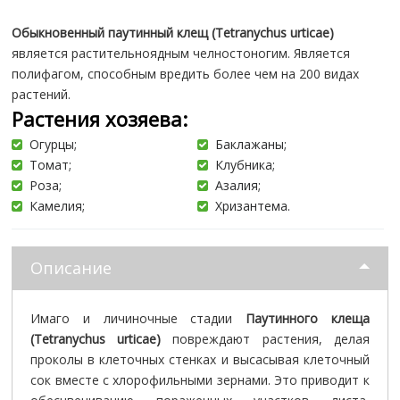
полифагом, способным вредить более чем на 200 видах
растений.
Растения хозяева:
Огурцы;
Баклажаны;
Томат;
Клубника;
Роза;
Азалия;
Камелия;
Хризантема.
Описание
Имаго и личиночные стадии
Паутинного клеща
(Tetranychus urticae)
повреждают растения, делая
проколы в клеточных стенках и высасывая клеточный
сок вместе с хлорофильными зернами. Это приводит к
обесцвечиванию пораженных участков листа,
нарушению процесса фотосинтеза. При массовом
поражении культуры паутинным клещом, растение