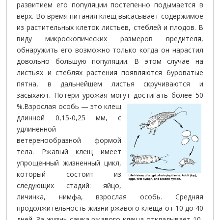
развитием его популяции постепенно подымается в
верх. Во время питания клещ высасывает содержимое
из растительных клеток листьев, стеблей и плодов. В
виду микроскопических размеров вредителя,
обнаружить его возможно только когда он нарастил
довольно большую популяции. В этом случае на
листьях и стеблях растения появляются буроватые
пятна, в дальнейшем листья скручиваются и
засыхают. Потери урожая могут достигать более 50
%.
Взрослая особь — это клещ
длинной 0,15-0,25 мм, с
удлиненной
ветеренообразной формой
тела. Ржавый клещ имеет
упрощенный жизненный цикл,
который состоит из
следующих стадий: яйцо,
личинка, нимфа, взрослая особь. Средняя
продолжительность жизни ржавого клеща от 10 до 40
дней. За жизнь самка ржавого клеща откладывает 10-