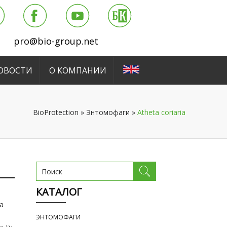
pro@bio-group.net
ОВОСТИ
О КОМПАНИИ
BioProtection
»
Энтомофаги
»
Atheta coriaria
КАТАЛОГ
ia
ЭНТОМОФАГИ