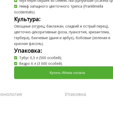
Мух-береговушек из семейства (Ephydridae (Scatella spp
Нимф западного цветочного трипса (Frankliniella
occidentalis).
Культура:
Овощные (огурец, баклажан, сладкий и острый перец),
цветочно-декоративные (роза, пуансетия, хризантема,
гербера), бахчевые (дыня и арбуз), бобовые (зеленая и
красная фасоль).
Упаковка:
Тубус 0,5 л (500 особей);
Ведро 6 л (3 000 особей).
Купить Atheta coriaria
ехнология
Упаковка