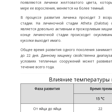
появляются личинки желтоватого цвета, котор
мере ее взросления, меняется на более темный.
В процессе развития личинка проходит 3 возр
стадии. На личиночной стадии Atheta (Dalotia) co
является довольно активным и прожорливым хищни
конце личиночной стадии происходит окукливан
куколки выходит имаго.
Общее время развития одного поколения занимает
до 22 дня. Данному хищнику свойственна диапауза
условиях тепличных сооружений может развива
течение всего года.
Влияние температуры 
Фаза развития
Время преим
15 °С
От яйца до яйца
22