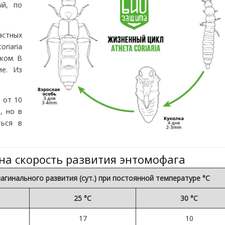
ый, по
астных
riaria
ком. В
ие. Из
 от 10
, но в
ться в
на скорость развития энтомофага
агинального развития (сут.) при постоянной температуре °С
25 °С
30 °С
17
10