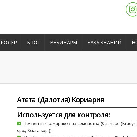
РОЛЕР
БЛОГ
ВЕБИНАРЫ
БАЗА ЗНАНИЙ
Н
Атета (Далотия) Кориария
Используется для контроля:
Почвенных комариков из семейства (Sciaridae (Bradys
spp., Sciara spp.));