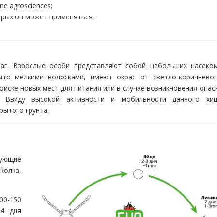
e agrosciences;
орых он может применяться;
г. Взрослые особи представляют собой небольших насеко
ыто мелкими волосками, имеют окрас от светло-коричнево
оиске новых мест для питания или в случае возникновения опас
. Ввиду высокой активности и мобильности данного хи
рытого грунта.
дующие
колка,
00-150
-4 дня