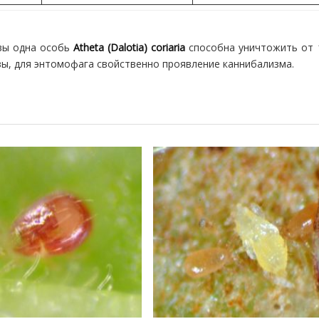
твы одна особь
Atheta (Dalotia) coriaria
способна уничтожить от 
азы, для энтомофага свойственно проявление каннибализма.