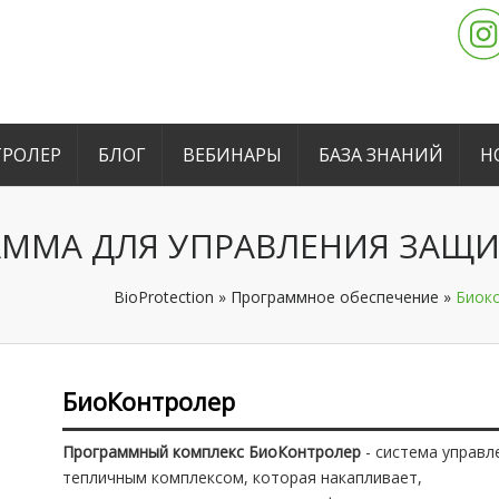
РОЛЕР
БЛОГ
ВЕБИНАРЫ
БАЗА ЗНАНИЙ
Н
АММА ДЛЯ УПРАВЛЕНИЯ ЗАЩ
BioProtection
»
Программное обеспечение
»
Биоко
БиоКонтролер
Программный комплекс БиоКонтролер
- система управл
тепличным комплексом, которая накапливает,