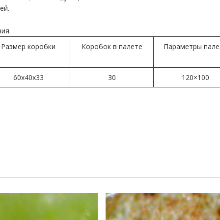
ей.
ия.
Размер коробки
Коробок в палете
Параметры пале
60x40x33
30
120×100