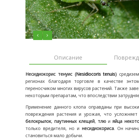
Описание
Поврежд
Несидиокорис тенуис (
Nesidiocoris tenuis
)
средизем
регионах благодаря торговле в качестве энт
переносчиком многих вирусов растений. Также заве
некоторым препаратам, что впоследствии затрудняе
Применение данного клопа оправданы при высоки
повреждения растения и урожая, что усложняет
белокрылок
,
паутинных клещей
,
тлю
и
яйца некот
только вредителя, но и
несидиокориса
. Он начин
становиться мало добычи.