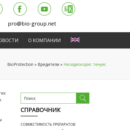
pro@bio-group.net
ОВОСТИ
О КОМПАНИИ
BioProtection
»
Вредители
»
Несидиокорис тенуис
гих
.
СПРАВОЧНИК
м
СОВМЕСТИМОСТЬ ПРЕПАРАТОВ