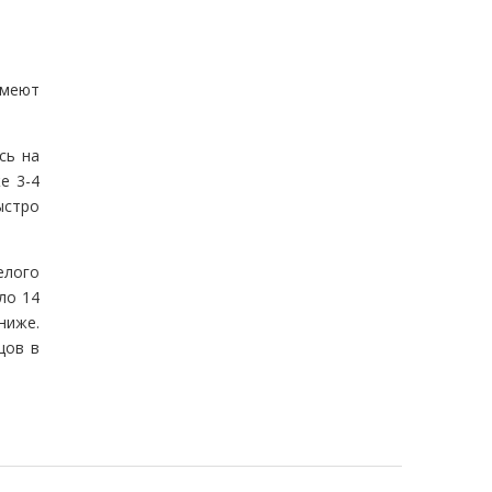
имеют
сь на
е 3-4
ыстро
елого
ло 14
ниже.
цов в