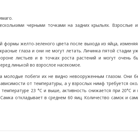
имаго.
несколькими черными точками на задних крыльях. Взрослые 
й формы желто-зеленого цвета после выхода из яйца, изменяя
красные глаза и они не могут летать. Личинка пятой стадии уж
ороне листьев и в точках роста растений и могут очень б
еред линькой во взрослое насекомое.
а молодые побеги их не видно невооруженным глазом. Они б
зависимости от температуры, а у взрослых нимф требуется око
 температуре 23 °C и выше, активность снижается при 20°C и 
 Самка откладывает в среднем 60 яиц. Количество самок и сам