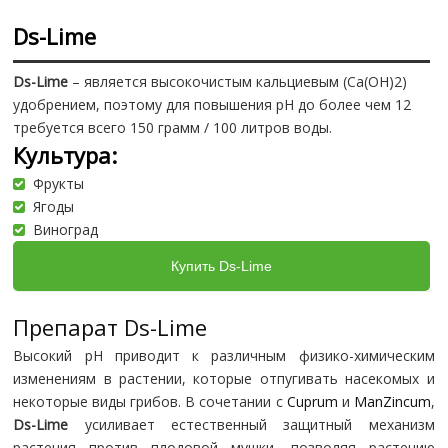
Ds-Lime
Ds-Lime
– является высокочистым кальциевым (Ca(OH)2)
удобрением, поэтому для повышения pH до более чем 12
требуется всего 150 грамм / 100 литров воды.
Культура:
Фрукты
Ягоды
Виноград
Купить Ds-Lime
Препарат Ds-Lime
Высокий pH приводит к различным физико-химическим
изменениям в растении, которые отпугивать насекомых и
некоторые виды грибов. В сочетании с
Cuprum
и
ManZincum
,
Ds-Lime
усиливает естественный защитный механизм
растения против плодовой мушки, позволяя растению