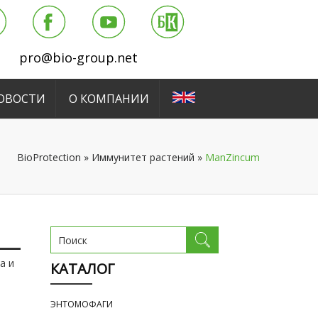
pro@bio-group.net
ОВОСТИ
О КОМПАНИИ
BioProtection
»
Иммунитет растений
»
ManZincum
а и
КАТАЛОГ
ЭНТОМОФАГИ