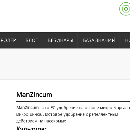
РОЛЕР
БЛОГ
ВЕБИНАРЫ
БАЗА ЗНАНИЙ
Н
ManZincum
ManZincum
- это ЕС удобрение на основе микро-марганц
микро-цинка. Листовое удобрение с репеллентным
действием на насекомых
Культура: