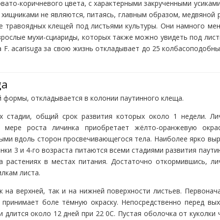
овато-коричневого цвета, с характерными закрученными усиками
хищниками не являются, питаясь, главным образом, медвяной 
не травоядных клещей под листьями культуры. Они намного ме
взрослые мухи-сциариды, которых также можно увидеть под лист
 F. acarisuga за свою жизнь откладывает до 25 колбасоподобны
ga
й формы, откладывается в колонии паутинного клеща.
х стадии, общий срок развития которых около 1 недели. Ли
о мере роста личинка приобретает жёлто-оранжевую окра
ыми вдоль сторон просвечивающегося тела. Наиболее ярко вы
инки 3 и 4-го возраста питаются всеми стадиями развития паути
а растениях в местах питания. Достаточно откормившись, ли
лкам листа.
к на верхней, так и на нижней поверхности листьев. Первонач
н принимает боле тёмную окраску. Непосредственно перед вы
и длится около 12 дней при 22 0С. Пустая оболочка от куколки 