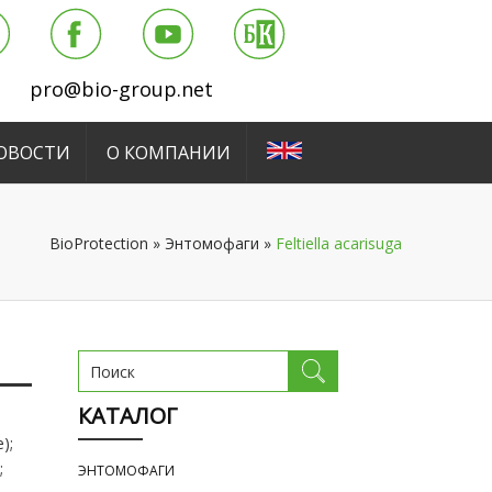
pro@bio-group.net
ОВОСТИ
О КОМПАНИИ
BioProtection
»
Энтомофаги
»
Feltiella acarisuga
КАТАЛОГ
);
;
ЭНТОМОФАГИ