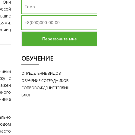
. Они
росой
ньшие
ьями.
х яиц
ОБУЧЕНИЕ
чинки
ОПРЕДЕЛЕНИЕ ВИДОВ
ску с
ОБУЧЕНИЕ СОТРУДНИКОВ
ражен
СОПРОВОЖДЕНИЕ ТЕПЛИЦ
нного
БЛОГ
чинка
ально
ходом
часто