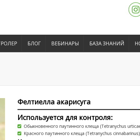
РОЛЕР
БЛОГ
ВЕБИНАРЫ
БАЗА ЗНАНИЙ
Н
Фелтиелла акарисуга
Используется для контроля:
Обыкновенного паутинного клеща (Tetranychus urticae
Красного паутинного клеща (Tetranychus cinnabarinus)