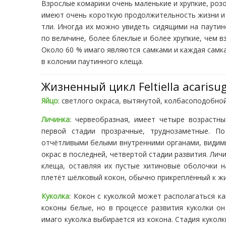
Взрослые комарики очень маленькие и хрупкие, роз
имеют очень короткую продолжительность жизни и 
тли. Иногда их можно увидеть сидящими на паути
по величине, более блеклые и более хрупкие, чем 
Около 60 % имаго являются самками и каждая самка
в колонии паутинного клеща.
Жизненный цикл Feltiella acarisu
Яйцо
: светлого окраса, вытянутой, колбасоподобно
Личинка
: червеобразная, имеет четыре возрастны
первой стадии прозрачные, труднозаметные. П
отчётливыми белыми внутренними органами, видим
окрас в последней, четвертой стадии развития. Лич
клеща, оставляя их пустые хитиновые оболочки н
плетёт шёлковый кокон, обычно прикреплённый к жи
Куколка
: Кокон с куколкой может располагаться ка
коконы белые, но в процессе развития куколки о
имаго куколка выбирается из кокона. Стадия куколк