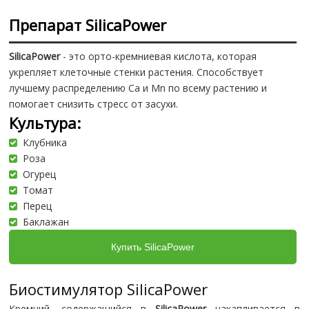
Препарат SilicaPower
SilicaPower
- это орто-кремниевая кислота, которая
укрепляет клеточные стенки растения. Способствует
лучшему распределению Са и Mn по всему растению и
помогает снизить стресс от засухи.
Культура:
Клубника
Роза
Огурец
Томат
Перец
Баклажан
Купить SilicaPower
Биостимулятор SilicaPower
Кремний, содержащийся в
SilicaPower
накапливается в