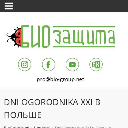
pro@bio-group.net
DNI OGORODNIKA XXI В
ПОЛЬШЕ
BioProtection
»
Новости
»
Dni Ogorodnika XXI в Польше