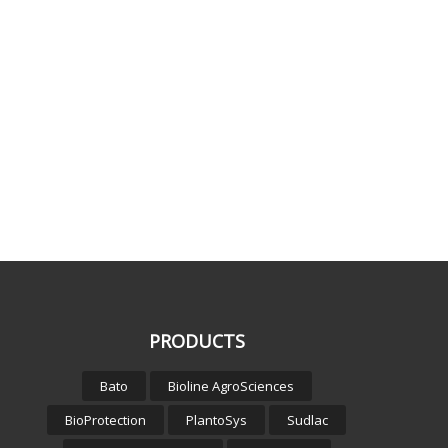
PRODUCTS
Bato
Bioline AgroSciences
BioProtection
PlantoSys
Sudlac